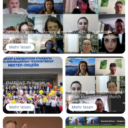
Gespräch über Solarenergie mit Physiklehrern an
Partnerschulen der Solar Schools Initiative im Südkaukasus
und Zentralasien
Mehr lesen
ENABLING PV startet
Kirgisistans erste
Solarschule zur Förderung
Förderung der nachhaltigen
der Ausbildung im Bereich
Entwicklungsbildung durch
erneuerbare Energien
Sprachintegration
Mehr lesen
Mehr lesen