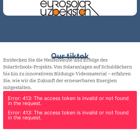
Our tiktok
Entdecken Sie die Meilensteine und Erfolge des
SolarSchools-Projekts. Von Solaranlagen auf Schuldächern
bis hin zu innovativem Bildungs-Videomaterial – erfahren
Sie, wie wir die Zukunft der erneuerbaren Energien
mitgestalten.
Error: 413: The access token is invalid or not found
in the request.
Error: 413: The access token is invalid or not found
in the request.