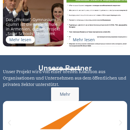
Seminar
„Energiespeicherung und
Energiewende“ für
Das „Photon“-Gymnasium in
Universitäten in
Gjumri ist die erste Schule
Zentralasien und dem
in Armenien, die am Projekt
Kaukasus im Rahmen der
„Solar Schools“ teilnimmt
Initiative Solar Universities
Mehr lesen
Mehr lesen
Unsere Partner
Unser Projekt wird von einer breiten Koalition aus
Organisationen und Unternehmen aus dem öffentlichen und
privaten Sektor unterstützt.
Mehr